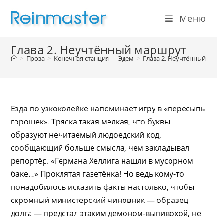
Меню
Глава 2. Неучтённый маршрут
>
Проза
>
Конечная станция — Эдем
>
Глава 2. Неучтённый м
Езда по узкоколейке напоминает игру в «пересыпь
горошек». Тряска такая мелкая, что буквы
образуют нечитаемый людоедский код,
сообщающий больше смысла, чем закладывал
репортёр. «Германа Хеллига нашли в мусорном
баке…» Проклятая газетёнка! Но ведь кому-то
понадобилось исказить факты настолько, чтобы
скромный министерский чиновник — образец
долга — предстал этаким демоном-выпивохой, не