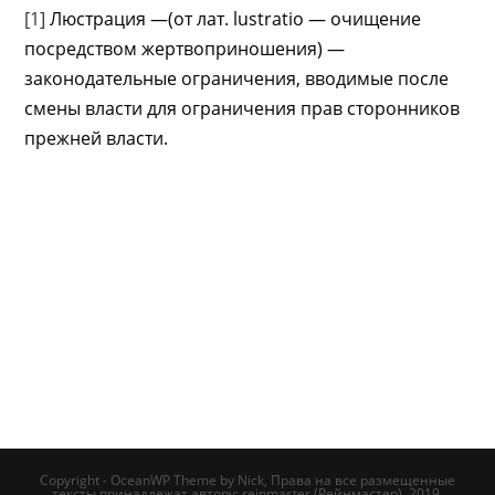
[1]
Люстрация —(от лат. lustratio — очищение
посредством жертвоприношения) —
законодательные ограничения, вводимые после
смены власти для ограничения прав сторонников
прежней власти.
Copyright - OceanWP Theme by Nick, Права на все размещенные
тексты принадлежат автору: reinmaster (Рейнмастер), 2019.